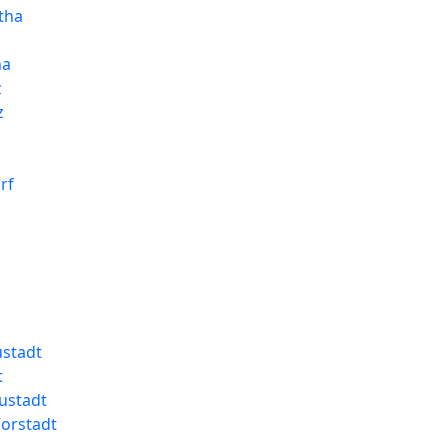
tha
ha
z
z
rf
ustadt
t
ustadt
orstadt