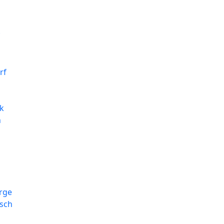
rf
k
n
rge
sch