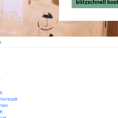
blitzschnell ko
n
r
dt
 Vorstadt
rten
dt