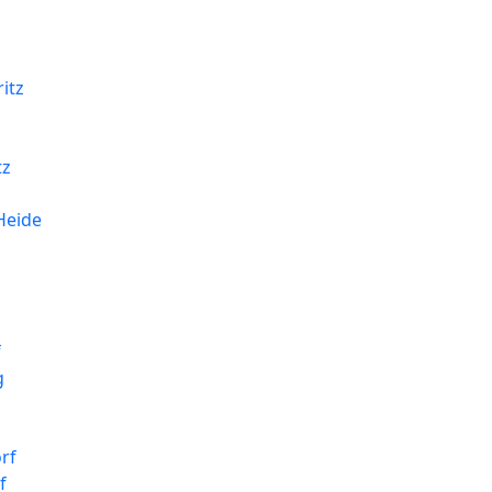
itz
z
tz
Heide
f
g
rf
f