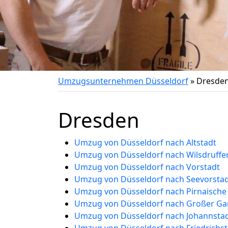
Umzugsunternehmen Düsseldorf
»
Dresde
Dresden
Umzug von Düsseldorf nach Altstadt
Umzug von Düsseldorf nach Wilsdruffe
Umzug von Düsseldorf nach Vorstadt
Umzug von Düsseldorf nach Seevorsta
Umzug von Düsseldorf nach Pirnaische
Umzug von Düsseldorf nach Großer Ga
Umzug von Düsseldorf nach Johannsta