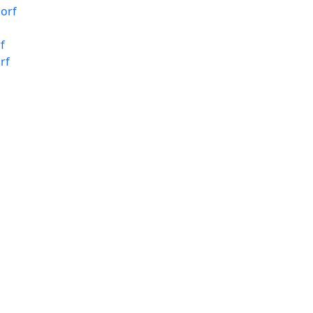
orf
f
rf