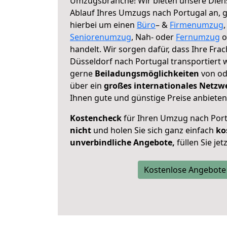
Umzugsbranche! Wir bieten unsere Diens
Ablauf Ihres Umzugs nach Portugal an, ga
hierbei um einen
Büro
– &
Firmenumzug
Seniorenumzug
, Nah- oder
Fernumzug
o
handelt. Wir sorgen dafür, dass Ihre Frac
Düsseldorf nach Portugal transportiert 
gerne
Beiladungsmöglichkeiten
von od
über ein
großes internationales Netzw
Ihnen gute und günstige Preise anbieten
Kostencheck
für Ihren Umzug nach Por
nicht
und holen Sie sich ganz einfach
ko
unverbindliche Angebote,
füllen Sie je
Kostenlose Angebote