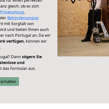
te für einen perfekten
nz gleich, ob es sich
,
Privatumzug
,
der
Behördenumzug
ht mit Sorgfalt von
wird und bieten Ihnen auch
er nach Portugal an. Da wir
erk verfügen
, können wir
.
tugal? Dann
zögern Sie
stenlose und
tzt das Formular aus.
 erhalten