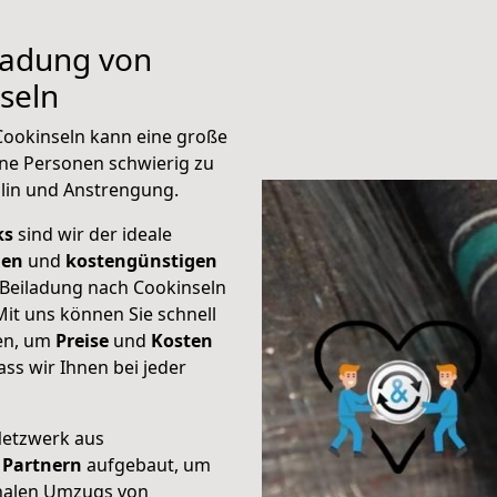
iladung von
seln
Cookinseln kann eine große
ene Personen schwierig zu
plin und Anstrengung.
ks
sind wir der ideale
ien
und
kostengünstigen
 Beiladung nach Cookinseln
it uns können Sie schnell
ten, um
Preise
und
Kosten
dass wir Ihnen bei jeder
Netzwerk aus
Partnern
aufgebaut, um
onalen Umzugs von