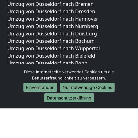
Umzug von Düsseldorf nach Bremen
Umzug von Düsseldorf nach Dresden
Umzug von Düsseldorf nach Hannover
Umzug von Düsseldorf nach Nürnberg
Umzug von Düsseldorf nach Duisburg
Umzug von Düsseldorf nach Bochum
Umzug von Düsseldorf nach Wuppertal
Umzug von Düsseldorf nach Bielefeld
Umzug von Düsseldorf nach Bonn
Umzug von Düsseldorf nach Münster
Diese Internetseite verwendet Cookies um die
Benutzerfreundlichkeit zu verbessern.
Internationale-Umzüge
Einverstanden
Nur notwendige Cookies
Umzug von Düsseldorf nach Brasilien
Datenschutzerklärung
Umzug von Düsseldorf nach Brunei Darussalam
Umzug von Düsseldorf nach Burkina Faso
Umzug von Düsseldorf nach Burundi
Umzug von Düsseldorf nach Chile
Umzug von Düsseldorf nach China
Umzug von Düsseldorf nach Cookinseln