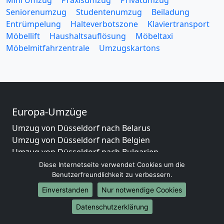
Seniorenumzug
Studentenumzug
Beiladung
Entrümpelung
Halteverbotszone
Klaviertransport
Möbellift
Haushaltsauflösung
Möbeltaxi
Möbelmitfahrzentrale
Umzugskartons
Europa-Umzüge
Umzug von Düsseldorf nach Belarus
Umzug von Düsseldorf nach Belgien
Umzug von Düsseldorf nach Bulgarien
Umzug von Düsseldorf nach Dänemark
Diese Internetseite verwendet Cookies um die
Umzug von Düsseldorf nach England
Benutzerfreundlichkeit zu verbessern.
Umzug von Düsseldorf nach Portugal
Einverstanden
Nur notwendige Cookies
Umzug von Düsseldorf nach Bosnien
Datenschutzerklärung
und Herzegowina
Umzug von Düsseldorf nach Irland