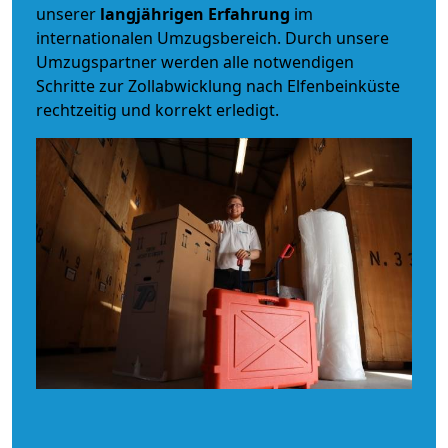
unserer
langjährigen Erfahrung
im
internationalen Umzugsbereich. Durch unsere
Umzugspartner werden alle notwendigen
Schritte zur Zollabwicklung nach Elfenbeinküste
rechtzeitig und korrekt erledigt.