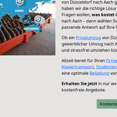
von Düsseldorf nach Aach g
haben wir die richtige Lösu
Fragen wollen,
was kostet
nach Aach – dann wählen Si
passende Antwort auf Ihre 
Ob ein
Privatumzug
von Düs
gewerblicher Umzug nach 
und stressfrei umziehen kö
Allzeit bereit für Ihren
Firm
Klaviertransport
,
Studente
eine optimale
Beiladung
von
Erhalten Sie jetzt
in nur we
kostenfreie Angebote.
Kostenlo