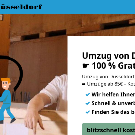
üsseldorf
Umzug von D
☛ 100 % Gra
Umzug von Düsseldorf
➨ Umzüge ab 85€ – Kos
✓
Wir helfen Ihne
✓
Schnell & unverb
✓
Finden Sie das 
blitzschnell ko