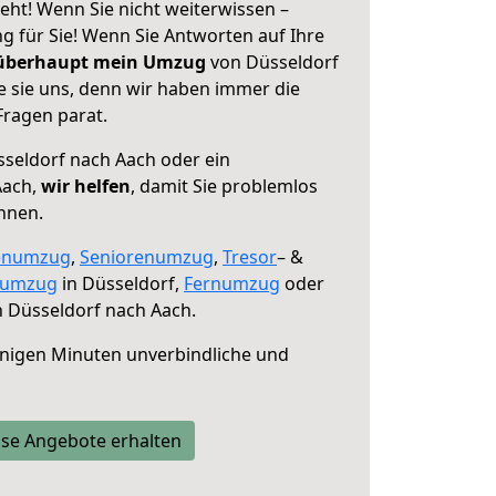
eht! Wenn Sie nicht weiterwissen –
ng für Sie! Wenn Sie Antworten auf Ihre
 überhaupt mein Umzug
von Düsseldorf
e sie uns, denn wir haben immer die
Fragen parat.
seldorf nach Aach oder ein
Aach,
wir helfen
, damit Sie problemlos
nnen.
enumzug
,
Seniorenumzug
,
Tresor
– &
numzug
in Düsseldorf,
Fernumzug
oder
 Düsseldorf nach Aach.
nigen Minuten unverbindliche und
se Angebote erhalten