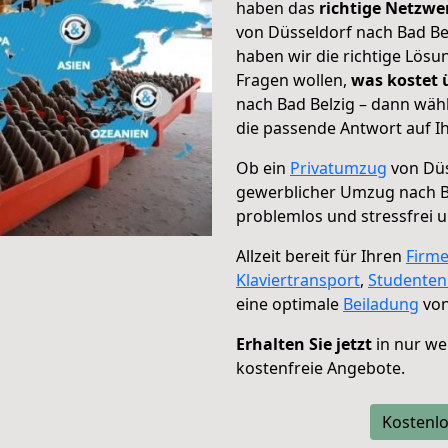
haben das
richtige Netzw
von Düsseldorf nach Bad Bel
haben wir die richtige Lösu
Fragen wollen,
was kostet
nach Bad Belzig – dann wäh
die passende Antwort auf Ih
Ob ein
Privatumzug
von Düs
gewerblicher Umzug nach B
problemlos und stressfrei 
Allzeit bereit für Ihren
Firm
Klaviertransport
,
Studente
eine optimale
Beiladung
von
Erhalten Sie jetzt
in nur we
kostenfreie Angebote.
Kostenlo