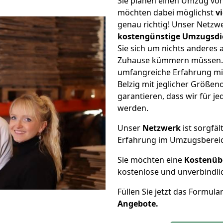
Sie planen einen Umzug von
möchten dabei möglichst
v
genau richtig! Unser Netzw
kostengünstige Umzugsdi
Sie sich um nichts anderes 
Zuhause kümmern müssen. W
umfangreiche Erfahrung mi
Belzig mit jeglicher Größe
garantieren, dass wir für j
werden.
Unser
Netzwerk
ist sorgfäl
Erfahrung im Umzugsberei
Sie möchten eine
Kostenüb
kostenlose und unverbindli
Füllen Sie jetzt das Formula
Angebote.