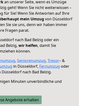
erk
an unserer Seite, wenn es Umzüge
zig geht! Wenn Sie nicht weiterwissen –
ng für Sie! Wenn Sie Antworten auf Ihre
 überhaupt mein Umzug
von Düsseldorf
len Sie sie uns, denn wir haben immer
re Fragen parat.
seldorf nach Bad Belzig oder ein
ad Belzig,
wir helfen
, damit Sie
umziehen können.
enumzug
,
Seniorenumzug
,
Tresor
– &
numzug
in Düsseldorf,
Fernumzug
oder
 Düsseldorf nach Bad Belzig.
nigen Minuten unverbindliche und
se Angebote erhalten