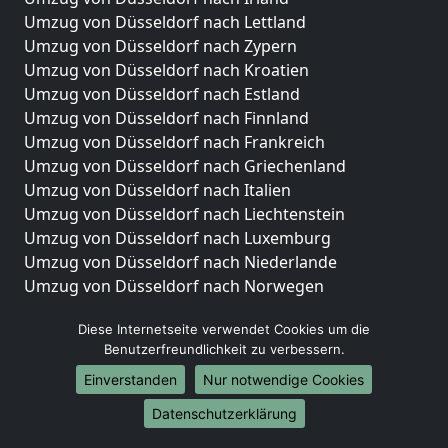
Umzug von Düsseldorf nach Lettland
Umzug von Düsseldorf nach Zypern
Umzug von Düsseldorf nach Kroatien
Umzug von Düsseldorf nach Estland
Umzug von Düsseldorf nach Finnland
Umzug von Düsseldorf nach Frankreich
Umzug von Düsseldorf nach Griechenland
Umzug von Düsseldorf nach Italien
Umzug von Düsseldorf nach Liechtenstein
Umzug von Düsseldorf nach Luxemburg
Umzug von Düsseldorf nach Niederlande
Umzug von Düsseldorf nach Norwegen
Umzüge-Deutschlandweit
Diese Internetseite verwendet Cookies um die
Benutzerfreundlichkeit zu verbessern.
Umzug von Düsseldorf nach Berlin
Umzug von Düsseldorf nach Hamburg
Einverstanden
Nur notwendige Cookies
Umzug von Düsseldorf nach München
Datenschutzerklärung
Umzug von Düsseldorf nach Köln