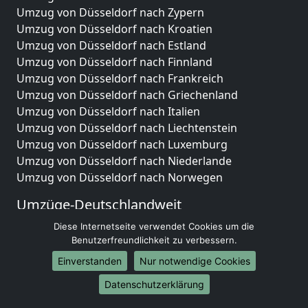
Umzug von Düsseldorf nach Zypern
Umzug von Düsseldorf nach Kroatien
Umzug von Düsseldorf nach Estland
Umzug von Düsseldorf nach Finnland
Umzug von Düsseldorf nach Frankreich
Umzug von Düsseldorf nach Griechenland
Umzug von Düsseldorf nach Italien
Umzug von Düsseldorf nach Liechtenstein
Umzug von Düsseldorf nach Luxemburg
Umzug von Düsseldorf nach Niederlande
Umzug von Düsseldorf nach Norwegen
Umzüge-Deutschlandweit
Umzug von Düsseldorf nach Berlin
Diese Internetseite verwendet Cookies um die
Benutzerfreundlichkeit zu verbessern.
Umzug von Düsseldorf nach Hamburg
Umzug von Düsseldorf nach München
Einverstanden
Nur notwendige Cookies
Umzug von Düsseldorf nach Köln
Datenschutzerklärung
Umzug von Düsseldorf nach Frankfurt am Main