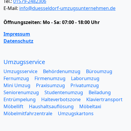
Tel.:
01579-2482306
E-Mail:
info@duesseldorf-umzugsunternehmen.de
Öffnungszeiten:
Mo - Sa: 07:00 - 18:00 Uhr
Impressum
Datenschutz
Umzugsservice
Umzugsservice
Behördenumzug
Büroumzug
Fernumzug
Firmenumzug
Laborumzug
Mini Umzug
Praxisumzug
Privatumzug
Seniorenumzug
Studentenumzug
Beiladung
Entrümpelung
Halteverbotszone
Klaviertransport
Möbellift
Haushaltsauflösung
Möbeltaxi
Möbelmitfahrzentrale
Umzugskartons