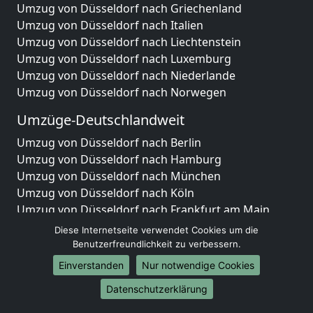
Umzug von Düsseldorf nach Griechenland
Umzug von Düsseldorf nach Italien
Umzug von Düsseldorf nach Liechtenstein
Umzug von Düsseldorf nach Luxemburg
Umzug von Düsseldorf nach Niederlande
Umzug von Düsseldorf nach Norwegen
Umzüge-Deutschlandweit
Umzug von Düsseldorf nach Berlin
Umzug von Düsseldorf nach Hamburg
Umzug von Düsseldorf nach München
Umzug von Düsseldorf nach Köln
Umzug von Düsseldorf nach Frankfurt am Main
Umzug von Düsseldorf nach Stuttgart
Diese Internetseite verwendet Cookies um die
Umzug von Düsseldorf nach Düsseldorf
Benutzerfreundlichkeit zu verbessern.
Umzug von Düsseldorf nach Leipzig
Einverstanden
Nur notwendige Cookies
Umzug von Düsseldorf nach Dortmund
Datenschutzerklärung
Umzug von Düsseldorf nach Essen
Umzug von Düsseldorf nach Bremen