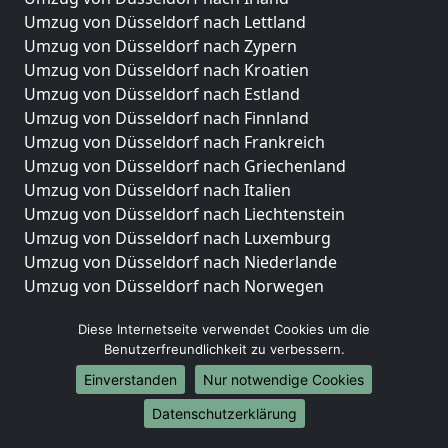
Umzug von Düsseldorf nach Lettland
Umzug von Düsseldorf nach Zypern
Umzug von Düsseldorf nach Kroatien
Umzug von Düsseldorf nach Estland
Umzug von Düsseldorf nach Finnland
Umzug von Düsseldorf nach Frankreich
Umzug von Düsseldorf nach Griechenland
Umzug von Düsseldorf nach Italien
Umzug von Düsseldorf nach Liechtenstein
Umzug von Düsseldorf nach Luxemburg
Umzug von Düsseldorf nach Niederlande
Umzug von Düsseldorf nach Norwegen
Umzüge-Deutschlandweit
Diese Internetseite verwendet Cookies um die
Benutzerfreundlichkeit zu verbessern.
Umzug von Düsseldorf nach Berlin
Umzug von Düsseldorf nach Hamburg
Einverstanden
Nur notwendige Cookies
Umzug von Düsseldorf nach München
Datenschutzerklärung
Umzug von Düsseldorf nach Köln