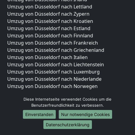
Umzug von Düsseldorf nach Lettland
Umzug von Düsseldorf nach Zypern
Umzug von Düsseldorf nach Kroatien
Umzug von Düsseldorf nach Estland
Umzug von Düsseldorf nach Finnland
Umzug von Düsseldorf nach Frankreich
Umzug von Düsseldorf nach Griechenland
Umzug von Düsseldorf nach Italien
Umzug von Düsseldorf nach Liechtenstein
Umzug von Düsseldorf nach Luxemburg
Umzug von Düsseldorf nach Niederlande
Umzug von Düsseldorf nach Norwegen
Umzüge-Deutschlandweit
Diese Internetseite verwendet Cookies um die
Benutzerfreundlichkeit zu verbessern.
Umzug von Düsseldorf nach Berlin
Umzug von Düsseldorf nach Hamburg
Einverstanden
Nur notwendige Cookies
Umzug von Düsseldorf nach München
Datenschutzerklärung
Umzug von Düsseldorf nach Köln