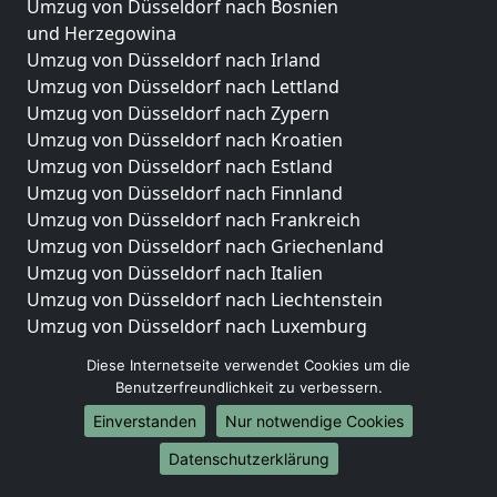
Umzug von Düsseldorf nach Bosnien
und Herzegowina
Umzug von Düsseldorf nach Irland
Umzug von Düsseldorf nach Lettland
Umzug von Düsseldorf nach Zypern
Umzug von Düsseldorf nach Kroatien
Umzug von Düsseldorf nach Estland
Umzug von Düsseldorf nach Finnland
Umzug von Düsseldorf nach Frankreich
Umzug von Düsseldorf nach Griechenland
Umzug von Düsseldorf nach Italien
Umzug von Düsseldorf nach Liechtenstein
Umzug von Düsseldorf nach Luxemburg
Umzug von Düsseldorf nach Niederlande
Diese Internetseite verwendet Cookies um die
Umzug von Düsseldorf nach Norwegen
Benutzerfreundlichkeit zu verbessern.
Umzüge-Deutschlandweit
Einverstanden
Nur notwendige Cookies
Umzug von Düsseldorf nach Berlin
Datenschutzerklärung
Umzug von Düsseldorf nach Hamburg