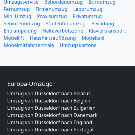
Umzugsservice
Behördenumzug
Büroumzug
Fernumzug
Firmenumzug
Laborumzug
Mini Umzug
Praxisumzug
Privatumzug
Seniorenumzug
Studentenumzug
Beiladung
Entrümpelung
Halteverbotszone
Klaviertransport
Möbellift
Haushaltsauflösung
Möbeltaxi
Möbelmitfahrzentrale
Umzugskartons
Europa-Umzüge
Umzug von Düsseldorf nach Belarus
Umzug von Düsseldorf nach Belgien
Umzug von Düsseldorf nach Bulgarien
Umzug von Düsseldorf nach Dänemark
Umzug von Düsseldorf nach England
Umzug von Düsseldorf nach Portugal