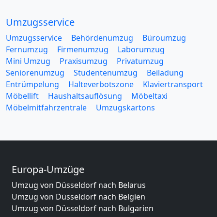
Umzugsservice
Umzugsservice
Behördenumzug
Büroumzug
Fernumzug
Firmenumzug
Laborumzug
Mini Umzug
Praxisumzug
Privatumzug
Seniorenumzug
Studentenumzug
Beiladung
Entrümpelung
Halteverbotszone
Klaviertransport
Möbellift
Haushaltsauflösung
Möbeltaxi
Möbelmitfahrzentrale
Umzugskartons
Europa-Umzüge
Umzug von Düsseldorf nach Belarus
Umzug von Düsseldorf nach Belgien
Umzug von Düsseldorf nach Bulgarien