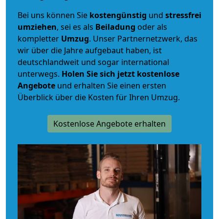
Bei uns können Sie
kostengünstig
und
stressfrei
umziehen
, sei es als
Beiladung
oder als
kompletter
Umzug
. Unser Partnernetzwerk, das
wir über die Jahre aufgebaut haben, ist
deutschlandweit und sogar international
unterwegs.
Holen Sie sich jetzt kostenlose
Angebote
und erhalten Sie einen ersten
Überblick über die Kosten für Ihren Umzug.
Kostenlose Angebote erhalten