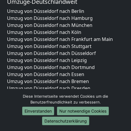
Umzüge-Deutschlandweit
Umzug von Düsseldorf nach Berlin
Umzug von Düsseldorf nach Hamburg
Umzug von Düsseldorf nach München
Umzug von Düsseldorf nach Köln
Umzug von Düsseldorf nach Frankfurt am Main
Umzug von Düsseldorf nach Stuttgart
Umzug von Düsseldorf nach Düsseldorf
Umzug von Düsseldorf nach Leipzig
Umzug von Düsseldorf nach Dortmund
Umzug von Düsseldorf nach Essen
Umzug von Düsseldorf nach Bremen
Umzug von Düsseldorf nach Dresden
Umzug von Düsseldorf nach Hannover
Diese Internetseite verwendet Cookies um die
Umzug von Düsseldorf nach Nürnberg
Benutzerfreundlichkeit zu verbessern.
Umzug von Düsseldorf nach Duisburg
Einverstanden
Nur notwendige Cookies
Umzug von Düsseldorf nach Bochum
Datenschutzerklärung
Umzug von Düsseldorf nach Wuppertal
Umzug von Düsseldorf nach Bielefeld