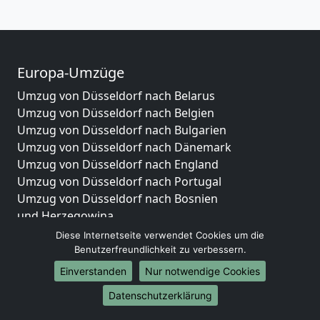
Europa-Umzüge
Umzug von Düsseldorf nach Belarus
Umzug von Düsseldorf nach Belgien
Umzug von Düsseldorf nach Bulgarien
Umzug von Düsseldorf nach Dänemark
Umzug von Düsseldorf nach England
Umzug von Düsseldorf nach Portugal
Umzug von Düsseldorf nach Bosnien
und Herzegowina
Umzug von Düsseldorf nach Irland
Diese Internetseite verwendet Cookies um die
Umzug von Düsseldorf nach Lettland
Benutzerfreundlichkeit zu verbessern.
Umzug von Düsseldorf nach Zypern
Einverstanden
Nur notwendige Cookies
Umzug von Düsseldorf nach Kroatien
Datenschutzerklärung
Umzug von Düsseldorf nach Estland
Umzug von Düsseldorf nach Finnland