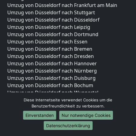
Umzug von Düsseldorf nach Frankfurt am Main
Umzug von Düsseldorf nach Stuttgart
Umzug von Düsseldorf nach Düsseldorf
Umzug von Düsseldorf nach Leipzig
Umzug von Düsseldorf nach Dortmund
Umzug von Düsseldorf nach Essen
Umzug von Düsseldorf nach Bremen
Umzug von Düsseldorf nach Dresden
Umzug von Düsseldorf nach Hannover
Umzug von Düsseldorf nach Nürnberg
Umzug von Düsseldorf nach Duisburg
Umzug von Düsseldorf nach Bochum
Umzug von Düsseldorf nach Wuppertal
Umzug von Düsseldorf nach Bielefeld
Diese Internetseite verwendet Cookies um die
Benutzerfreundlichkeit zu verbessern.
Umzug von Düsseldorf nach Bonn
Umzug von Düsseldorf nach Münster
Einverstanden
Nur notwendige Cookies
Internationale-Umzüge
Datenschutzerklärung