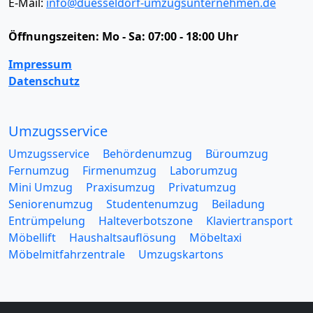
E-Mail:
info@duesseldorf-umzugsunternehmen.de
Öffnungszeiten:
Mo - Sa: 07:00 - 18:00 Uhr
Impressum
Datenschutz
Umzugsservice
Umzugsservice
Behördenumzug
Büroumzug
Fernumzug
Firmenumzug
Laborumzug
Mini Umzug
Praxisumzug
Privatumzug
Seniorenumzug
Studentenumzug
Beiladung
Entrümpelung
Halteverbotszone
Klaviertransport
Möbellift
Haushaltsauflösung
Möbeltaxi
Möbelmitfahrzentrale
Umzugskartons