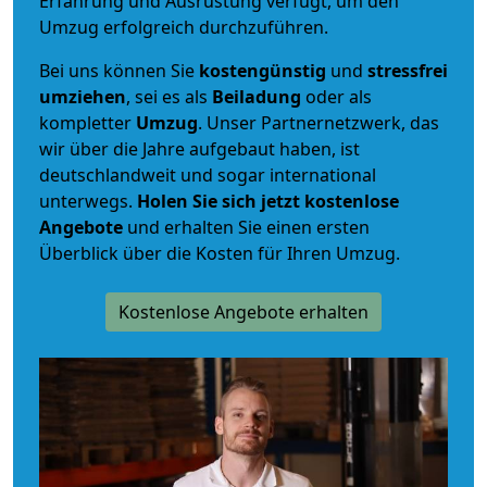
Erfahrung und Ausrüstung verfügt, um den
Umzug erfolgreich durchzuführen.
Bei uns können Sie
kostengünstig
und
stressfrei
umziehen
, sei es als
Beiladung
oder als
kompletter
Umzug
. Unser Partnernetzwerk, das
wir über die Jahre aufgebaut haben, ist
deutschlandweit und sogar international
unterwegs.
Holen Sie sich jetzt kostenlose
Angebote
und erhalten Sie einen ersten
Überblick über die Kosten für Ihren Umzug.
Kostenlose Angebote erhalten