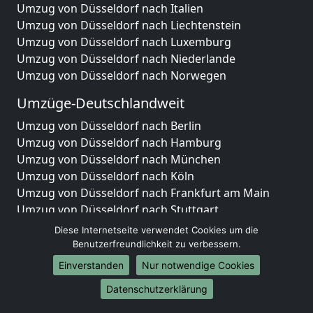
Umzug von Düsseldorf nach Italien
Umzug von Düsseldorf nach Liechtenstein
Umzug von Düsseldorf nach Luxemburg
Umzug von Düsseldorf nach Niederlande
Umzug von Düsseldorf nach Norwegen
Umzüge-Deutschlandweit
Umzug von Düsseldorf nach Berlin
Umzug von Düsseldorf nach Hamburg
Umzug von Düsseldorf nach München
Umzug von Düsseldorf nach Köln
Umzug von Düsseldorf nach Frankfurt am Main
Umzug von Düsseldorf nach Stuttgart
Umzug von Düsseldorf nach Düsseldorf
Diese Internetseite verwendet Cookies um die
Umzug von Düsseldorf nach Leipzig
Benutzerfreundlichkeit zu verbessern.
Umzug von Düsseldorf nach Dortmund
Einverstanden
Nur notwendige Cookies
Umzug von Düsseldorf nach Essen
Datenschutzerklärung
Umzug von Düsseldorf nach Bremen
Umzug von Düsseldorf nach Dresden