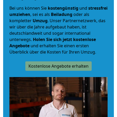
Bei uns können Sie
kostengünstig
und
stressfrei
umziehen
, sei es als
Beiladung
oder als
kompletter
Umzug
. Unser Partnernetzwerk, das
wir über die Jahre aufgebaut haben, ist
deutschlandweit und sogar international
unterwegs.
Holen Sie sich jetzt kostenlose
Angebote
und erhalten Sie einen ersten
Überblick über die Kosten für Ihren Umzug.
Kostenlose Angebote erhalten