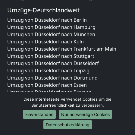
Umzüge-Deutschlandweit
Umzug von Düsseldorf nach Berlin
Umzug von Düsseldorf nach Hamburg
Umzug von Düsseldorf nach München
Umzug von Düsseldorf nach Köln
Umzug von Düsseldorf nach Frankfurt am Main
Umzug von Düsseldorf nach Stuttgart
Umzug von Düsseldorf nach Düsseldorf
Umzug von Düsseldorf nach Leipzig
Umzug von Düsseldorf nach Dortmund
Umzug von Düsseldorf nach Essen
Umzug von Düsseldorf nach Bremen
Umzug von Düsseldorf nach Dresden
Diese Internetseite verwendet Cookies um die
Benutzerfreundlichkeit zu verbessern.
Umzug von Düsseldorf nach Hannover
Umzug von Düsseldorf nach Nürnberg
Einverstanden
Nur notwendige Cookies
Umzug von Düsseldorf nach Duisburg
Datenschutzerklärung
Umzug von Düsseldorf nach Bochum