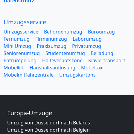
Datenschutz
Umzugsservice
Umzugsservice
Behördenumzug
Büroumzug
Fernumzug
Firmenumzug
Laborumzug
Mini Umzug
Praxisumzug
Privatumzug
Seniorenumzug
Studentenumzug
Beiladung
Entrümpelung
Halteverbotszone
Klaviertransport
Möbellift
Haushaltsauflösung
Möbeltaxi
Möbelmitfahrzentrale
Umzugskartons
Europa-Umzüge
Umzug von Düsseldorf nach Belarus
Umzug von Düsseldorf nach Belgien