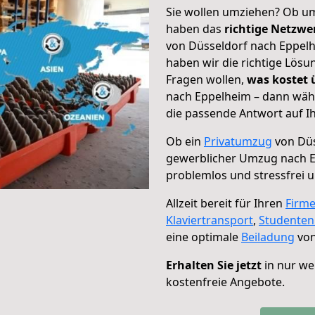
Sie wollen umziehen? Ob um
haben das
richtige Netzw
von Düsseldorf nach Eppelh
haben wir die richtige Lösu
Fragen wollen,
was kostet
nach Eppelheim – dann wähl
die passende Antwort auf Ih
Ob ein
Privatumzug
von Düs
gewerblicher Umzug nach 
problemlos und stressfrei 
Allzeit bereit für Ihren
Firm
Klaviertransport
,
Studente
eine optimale
Beiladung
von
Erhalten Sie jetzt
in nur we
kostenfreie Angebote.