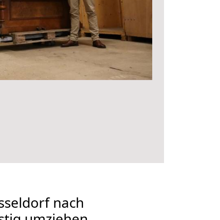
seldorf nach
stig umziehen