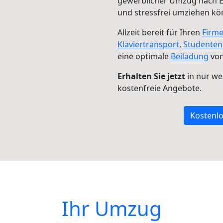
gewerblicher Umzug nach E
und stressfrei umziehen kö
Allzeit bereit für Ihren
Firm
Klaviertransport
,
Studente
eine optimale
Beiladung
von
Erhalten Sie jetzt
in nur we
kostenfreie Angebote.
Kostenlo
Ihr Umzug