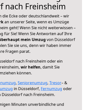
f nach Freinsheim
 die Ecke oder deutschlandweit – wir
erk
an unserer Seite, wenn es Umzüge
heim geht! Wenn Sie nicht weiterwissen –
ng für Sie! Wenn Sie Antworten auf Ihre
 überhaupt mein Umzug
von Düsseldorf
len Sie sie uns, denn wir haben immer
re Fragen parat.
seldorf nach Freinsheim oder ein
reinsheim,
wir helfen
, damit Sie
umziehen können.
enumzug
,
Seniorenumzug
,
Tresor
– &
numzug
in Düsseldorf,
Fernumzug
oder
 Düsseldorf nach Freinsheim.
nigen Minuten unverbindliche und