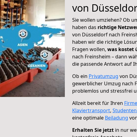
von Düsseldor
Sie wollen umziehen? Ob um
haben das
richtige Netzw
von Düsseldorf nach Freins
haben wir die richtige Lösu
Fragen wollen,
was kostet
nach Freinsheim – dann wäh
die passende Antwort auf Ih
Ob ein
Privatumzug
von Düs
gewerblicher Umzug nach F
problemlos und stressfrei 
Allzeit bereit für Ihren
Firm
Klaviertransport
,
Studente
eine optimale
Beiladung
von
Erhalten Sie jetzt
in nur we