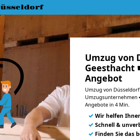
üsseldorf
Umzug von D
Geesthacht ☛
Angebot
Umzug von Düsseldorf 
Umzugsunternehmen ➨
Angebote in 4 Min.
✓
Wir helfen Ihne
✓
Schnell & unverb
✓
Finden Sie das 