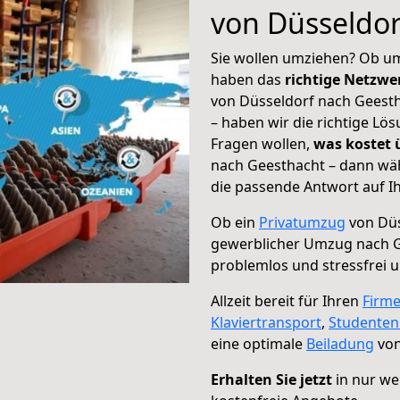
von Düsseldor
Sie wollen umziehen? Ob um
haben das
richtige Netzw
von Düsseldorf nach Geesth
– haben wir die richtige Lö
Fragen wollen,
was kostet
nach Geesthacht – dann wäh
die passende Antwort auf Ih
Ob ein
Privatumzug
von Düs
gewerblicher Umzug nach 
problemlos und stressfrei 
Allzeit bereit für Ihren
Firm
Klaviertransport
,
Studente
eine optimale
Beiladung
von
Erhalten Sie jetzt
in nur we