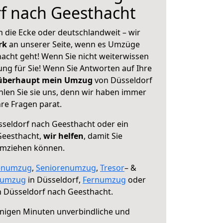
f nach Geesthacht
 die Ecke oder deutschlandweit – wir
erk
an unserer Seite, wenn es Umzüge
acht geht! Wenn Sie nicht weiterwissen
sung für Sie! Wenn Sie Antworten auf Ihre
 überhaupt mein Umzug
von Düsseldorf
len Sie sie uns, denn wir haben immer
re Fragen parat.
seldorf nach Geesthacht oder ein
Geesthacht,
wir helfen
, damit Sie
umziehen können.
enumzug
,
Seniorenumzug
,
Tresor
– &
numzug
in Düsseldorf,
Fernumzug
oder
 Düsseldorf nach Geesthacht.
nigen Minuten unverbindliche und