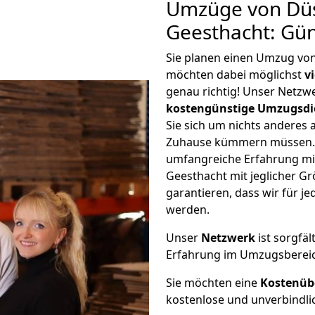
Umzüge von Düs
Geesthacht: Gü
Sie planen einen Umzug vo
möchten dabei möglichst
v
genau richtig! Unser Netzw
kostengünstige Umzugsdi
Sie sich um nichts anderes 
Zuhause kümmern müssen. W
umfangreiche Erfahrung mi
Geesthacht mit jeglicher 
garantieren, dass wir für j
werden.
Unser
Netzwerk
ist sorgfäl
Erfahrung im Umzugsberei
Sie möchten eine
Kostenüb
kostenlose und unverbindli