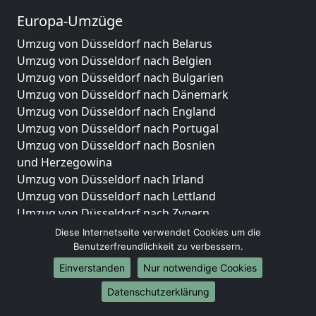
Europa-Umzüge
Umzug von Düsseldorf nach Belarus
Umzug von Düsseldorf nach Belgien
Umzug von Düsseldorf nach Bulgarien
Umzug von Düsseldorf nach Dänemark
Umzug von Düsseldorf nach England
Umzug von Düsseldorf nach Portugal
Umzug von Düsseldorf nach Bosnien
und Herzegowina
Umzug von Düsseldorf nach Irland
Umzug von Düsseldorf nach Lettland
Umzug von Düsseldorf nach Zypern
Umzug von Düsseldorf nach Kroatien
Diese Internetseite verwendet Cookies um die
Umzug von Düsseldorf nach Estland
Benutzerfreundlichkeit zu verbessern.
Umzug von Düsseldorf nach Finnland
Einverstanden
Nur notwendige Cookies
Umzug von Düsseldorf nach Frankreich
Datenschutzerklärung
Umzug von Düsseldorf nach Griechenland
Umzug von Düsseldorf nach Italien