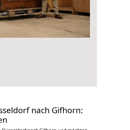
seldorf nach Gifhorn:
en