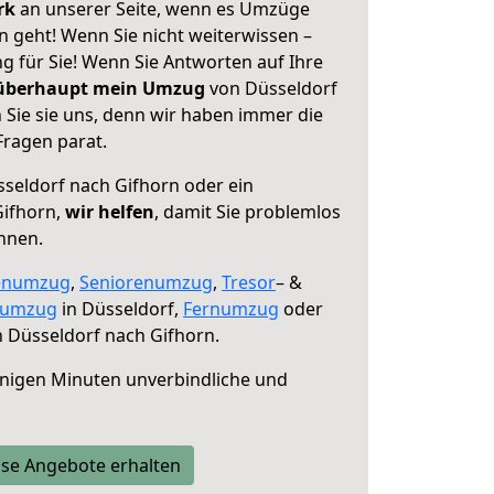
erk
an unserer Seite, wenn es Umzüge
n geht! Wenn Sie nicht weiterwissen –
ng für Sie! Wenn Sie Antworten auf Ihre
 überhaupt mein Umzug
von Düsseldorf
 Sie sie uns, denn wir haben immer die
Fragen parat.
seldorf nach Gifhorn oder ein
ifhorn,
wir helfen
, damit Sie problemlos
nnen.
enumzug
,
Seniorenumzug
,
Tresor
– &
numzug
in Düsseldorf,
Fernumzug
oder
 Düsseldorf nach Gifhorn.
nigen Minuten unverbindliche und
se Angebote erhalten