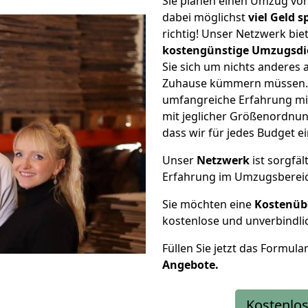
Sie planen einen Umzug vo
dabei möglichst
viel Geld 
richtig! Unser Netzwerk bi
kostengünstige Umzugsdi
Sie sich um nichts anderes 
Zuhause kümmern müssen. W
umfangreiche Erfahrung mi
mit jeglicher Größenordnun
dass wir für jedes Budget 
Unser
Netzwerk
ist sorgfäl
Erfahrung im Umzugsberei
Sie möchten eine
Kostenüb
kostenlose und unverbindli
Füllen Sie jetzt das Formula
Angebote.
Kostenlos