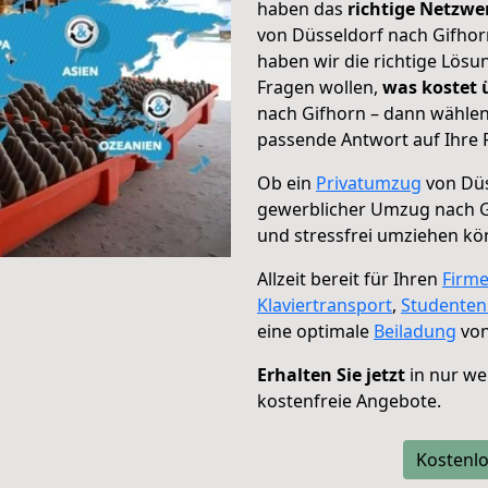
haben das
richtige Netzw
von Düsseldorf nach Gifhor
haben wir die richtige Lösu
Fragen wollen,
was kostet
nach Gifhorn – dann wählen
passende Antwort auf Ihre 
Ob ein
Privatumzug
von Düs
gewerblicher Umzug nach G
und stressfrei umziehen kö
Allzeit bereit für Ihren
Firm
Klaviertransport
,
Studente
eine optimale
Beiladung
von
Erhalten Sie jetzt
in nur we
kostenfreie Angebote.
Kostenlo