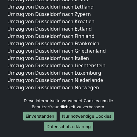
Umzug von Düsseldorf nach Lettland
Umzug von Düsseldorf nach Zypern
Umzug von Düsseldorf nach Kroatien
Umzug von Düsseldorf nach Estland
Umzug von Düsseldorf nach Finnland
Umzug von Düsseldorf nach Frankreich
Umzug von Düsseldorf nach Griechenland
Umzug von Düsseldorf nach Italien
Umzug von Düsseldorf nach Liechtenstein
Umzug von Düsseldorf nach Luxemburg
Umzug von Düsseldorf nach Niederlande
Umzug von Düsseldorf nach Norwegen
Umzüge-Deutschlandweit
Diese Internetseite verwendet Cookies um die
Benutzerfreundlichkeit zu verbessern.
Umzug von Düsseldorf nach Berlin
Umzug von Düsseldorf nach Hamburg
Einverstanden
Nur notwendige Cookies
Umzug von Düsseldorf nach München
Datenschutzerklärung
Umzug von Düsseldorf nach Köln