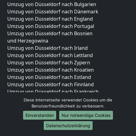
Umzug von Düsseldorf nach Bulgarien
Umzug von Düsseldorf nach Dänemark
Umzug von Düsseldorf nach England
Umzug von Düsseldorf nach Portugal
Umzug von Düsseldorf nach Bosnien
und Herzegowina
Umzug von Düsseldorf nach Irland
Umzug von Düsseldorf nach Lettland
Umzug von Düsseldorf nach Zypern
Umzug von Düsseldorf nach Kroatien
Umzug von Düsseldorf nach Estland
Umzug von Düsseldorf nach Finnland
Umzug von Düsseldorf nach Frankreich
Umzug von Düsseldorf nach Griechenland
Diese Internetseite verwendet Cookies um die
Umzug von Düsseldorf nach Italien
Benutzerfreundlichkeit zu verbessern.
Umzug von Düsseldorf nach Liechtenstein
Einverstanden
Nur notwendige Cookies
Umzug von Düsseldorf nach Luxemburg
Datenschutzerklärung
Umzug von Düsseldorf nach Niederlande
Umzug von Düsseldorf nach Norwegen