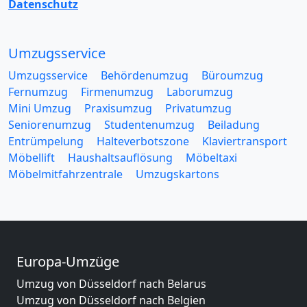
Datenschutz
Umzugsservice
Umzugsservice
Behördenumzug
Büroumzug
Fernumzug
Firmenumzug
Laborumzug
Mini Umzug
Praxisumzug
Privatumzug
Seniorenumzug
Studentenumzug
Beiladung
Entrümpelung
Halteverbotszone
Klaviertransport
Möbellift
Haushaltsauflösung
Möbeltaxi
Möbelmitfahrzentrale
Umzugskartons
Europa-Umzüge
Umzug von Düsseldorf nach Belarus
Umzug von Düsseldorf nach Belgien