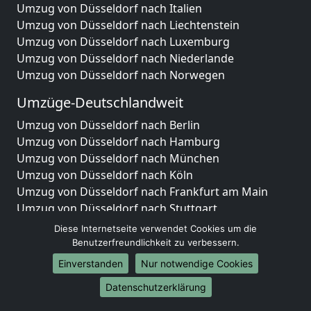
Umzug von Düsseldorf nach Italien
Umzug von Düsseldorf nach Liechtenstein
Umzug von Düsseldorf nach Luxemburg
Umzug von Düsseldorf nach Niederlande
Umzug von Düsseldorf nach Norwegen
Umzüge-Deutschlandweit
Umzug von Düsseldorf nach Berlin
Umzug von Düsseldorf nach Hamburg
Umzug von Düsseldorf nach München
Umzug von Düsseldorf nach Köln
Umzug von Düsseldorf nach Frankfurt am Main
Umzug von Düsseldorf nach Stuttgart
Umzug von Düsseldorf nach Düsseldorf
Diese Internetseite verwendet Cookies um die
Umzug von Düsseldorf nach Leipzig
Benutzerfreundlichkeit zu verbessern.
Umzug von Düsseldorf nach Dortmund
Einverstanden
Nur notwendige Cookies
Umzug von Düsseldorf nach Essen
Datenschutzerklärung
Umzug von Düsseldorf nach Bremen
Umzug von Düsseldorf nach Dresden