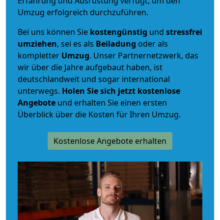
Erfahrung und Ausrüstung verfügt, um den
Umzug erfolgreich durchzuführen.
Bei uns können Sie
kostengünstig
und
stressfrei
umziehen
, sei es als
Beiladung
oder als
kompletter
Umzug
. Unser Partnernetzwerk, das
wir über die Jahre aufgebaut haben, ist
deutschlandweit und sogar international
unterwegs.
Holen Sie sich jetzt kostenlose
Angebote
und erhalten Sie einen ersten
Überblick über die Kosten für Ihren Umzug.
Kostenlose Angebote erhalten