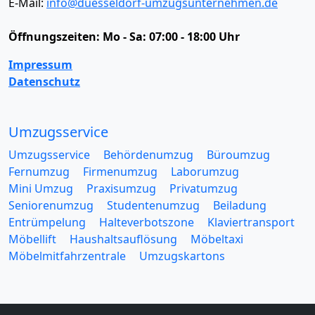
E-Mail:
info@duesseldorf-umzugsunternehmen.de
Öffnungszeiten:
Mo - Sa: 07:00 - 18:00 Uhr
Impressum
Datenschutz
Umzugsservice
Umzugsservice
Behördenumzug
Büroumzug
Fernumzug
Firmenumzug
Laborumzug
Mini Umzug
Praxisumzug
Privatumzug
Seniorenumzug
Studentenumzug
Beiladung
Entrümpelung
Halteverbotszone
Klaviertransport
Möbellift
Haushaltsauflösung
Möbeltaxi
Möbelmitfahrzentrale
Umzugskartons