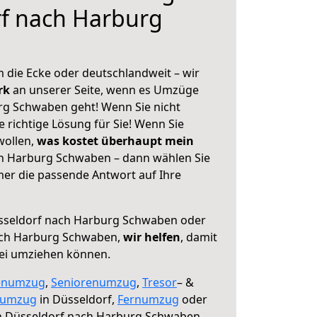
rf nach Harburg
 die Ecke oder deutschlandweit – wir
erk
an unserer Seite, wenn es Umzüge
rg Schwaben geht! Wenn Sie nicht
e richtige Lösung für Sie! Wenn Sie
wollen,
was kostet überhaupt mein
h Harburg Schwaben – dann wählen Sie
mer die passende Antwort auf Ihre
seldorf nach Harburg Schwaben oder
ach Harburg Schwaben,
wir helfen
, damit
rei umziehen können.
enumzug
,
Seniorenumzug
,
Tresor
– &
numzug
in Düsseldorf,
Fernumzug
oder
 Düsseldorf nach Harburg Schwaben.