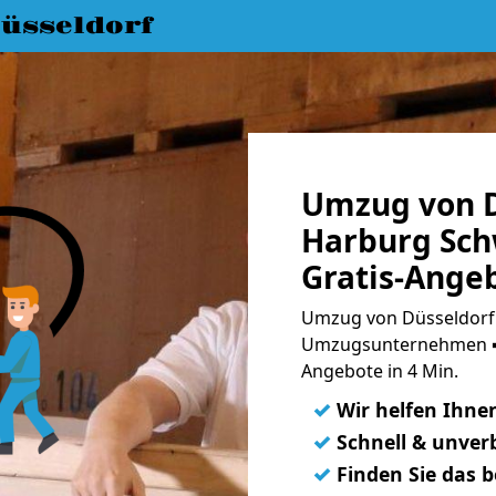
üsseldorf
Umzug von D
Harburg Sc
Gratis-Ange
Umzug von Düsseldorf
Umzugsunternehmen ➨
Angebote in 4 Min.
✓
Wir helfen Ihne
✓
Schnell & unverb
✓
Finden Sie das 