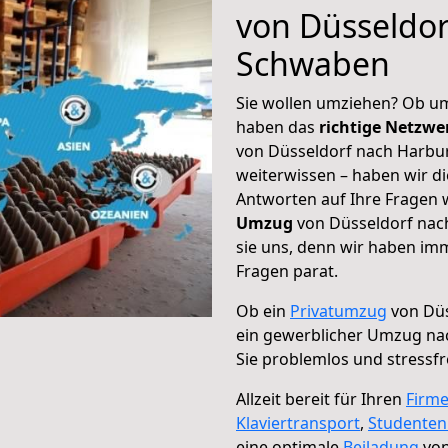
von Düsseldo
Schwaben
Sie wollen umziehen? Ob um
haben das
richtige Netzw
von Düsseldorf nach Harbu
weiterwissen – haben wir di
Antworten auf Ihre Fragen 
Umzug
von Düsseldorf nac
sie uns, denn wir haben im
Fragen parat.
Ob ein
Privatumzug
von Düs
ein gewerblicher Umzug n
Sie problemlos und stressf
Allzeit bereit für Ihren
Firm
Klaviertransport
,
Studente
eine optimale
Beiladung
von