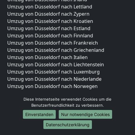
Umzug von Düsseldorf nach Lettland
Umzug von Düsseldorf nach Zypern
Umzug von Düsseldorf nach Kroatien
Umzug von Düsseldorf nach Estland
Umzug von Düsseldorf nach Finnland
Umzug von Düsseldorf nach Frankreich
Umzug von Düsseldorf nach Griechenland
Umzug von Düsseldorf nach Italien
Umzug von Düsseldorf nach Liechtenstein
Umzug von Düsseldorf nach Luxemburg
Umzug von Düsseldorf nach Niederlande
Umzug von Düsseldorf nach Norwegen
Umzüge-Deutschlandweit
Diese Internetseite verwendet Cookies um die
Benutzerfreundlichkeit zu verbessern.
Umzug von Düsseldorf nach Berlin
Umzug von Düsseldorf nach Hamburg
Einverstanden
Nur notwendige Cookies
Umzug von Düsseldorf nach München
Datenschutzerklärung
Umzug von Düsseldorf nach Köln