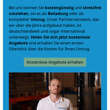
Bei uns können Sie
kostengünstig
und
stressfrei
umziehen
, sei es als
Beiladung
oder als
kompletter
Umzug
. Unser Partnernetzwerk, das
wir über die Jahre aufgebaut haben, ist
deutschlandweit und sogar international
unterwegs.
Holen Sie sich jetzt kostenlose
Angebote
und erhalten Sie einen ersten
Überblick über die Kosten für Ihren Umzug.
Kostenlose Angebote erhalten