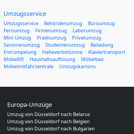
Umzugsservice
Umzugsservice
Behördenumzug
Büroumzug
Fernumzug
Firmenumzug
Laborumzug
Mini Umzug
Praxisumzug
Privatumzug
Seniorenumzug
Studentenumzug
Beiladung
Entrümpelung
Halteverbotszone
Klaviertransport
Möbellift
Haushaltsauflösung
Möbeltaxi
Möbelmitfahrzentrale
Umzugskartons
Europa-Umzüge
Umzug von Düsseldorf nach Belarus
Umzug von Düsseldorf nach Belgien
Umzug von Düsseldorf nach Bulgarien