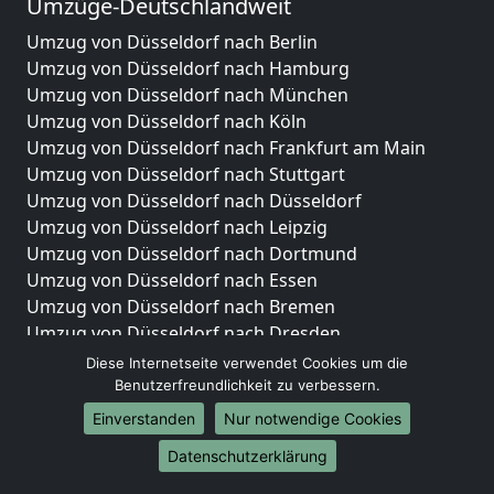
Umzüge-Deutschlandweit
Umzug von Düsseldorf nach Berlin
Umzug von Düsseldorf nach Hamburg
Umzug von Düsseldorf nach München
Umzug von Düsseldorf nach Köln
Umzug von Düsseldorf nach Frankfurt am Main
Umzug von Düsseldorf nach Stuttgart
Umzug von Düsseldorf nach Düsseldorf
Umzug von Düsseldorf nach Leipzig
Umzug von Düsseldorf nach Dortmund
Umzug von Düsseldorf nach Essen
Umzug von Düsseldorf nach Bremen
Umzug von Düsseldorf nach Dresden
Umzug von Düsseldorf nach Hannover
Diese Internetseite verwendet Cookies um die
Umzug von Düsseldorf nach Nürnberg
Benutzerfreundlichkeit zu verbessern.
Umzug von Düsseldorf nach Duisburg
Einverstanden
Nur notwendige Cookies
Umzug von Düsseldorf nach Bochum
Datenschutzerklärung
Umzug von Düsseldorf nach Wuppertal
Umzug von Düsseldorf nach Bielefeld