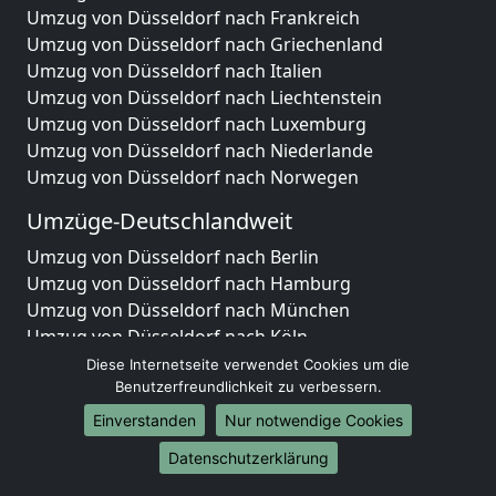
Umzug von Düsseldorf nach Frankreich
Umzug von Düsseldorf nach Griechenland
Umzug von Düsseldorf nach Italien
Umzug von Düsseldorf nach Liechtenstein
Umzug von Düsseldorf nach Luxemburg
Umzug von Düsseldorf nach Niederlande
Umzug von Düsseldorf nach Norwegen
Umzüge-Deutschlandweit
Umzug von Düsseldorf nach Berlin
Umzug von Düsseldorf nach Hamburg
Umzug von Düsseldorf nach München
Umzug von Düsseldorf nach Köln
Umzug von Düsseldorf nach Frankfurt am Main
Diese Internetseite verwendet Cookies um die
Umzug von Düsseldorf nach Stuttgart
Benutzerfreundlichkeit zu verbessern.
Umzug von Düsseldorf nach Düsseldorf
Einverstanden
Nur notwendige Cookies
Umzug von Düsseldorf nach Leipzig
Datenschutzerklärung
Umzug von Düsseldorf nach Dortmund
Umzug von Düsseldorf nach Essen