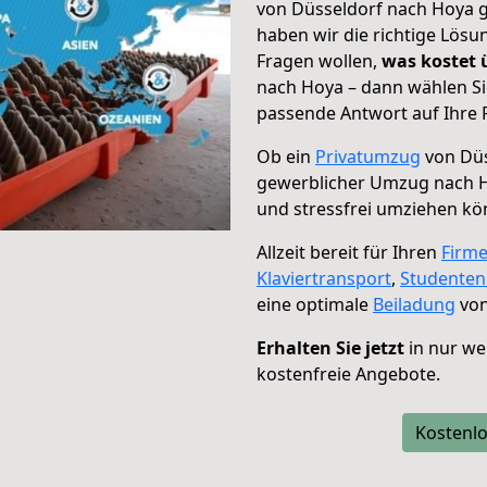
von Düsseldorf nach Hoya g
haben wir die richtige Lösu
Fragen wollen,
was kostet
nach Hoya – dann wählen Si
passende Antwort auf Ihre 
Ob ein
Privatumzug
von Düs
gewerblicher Umzug nach 
und stressfrei umziehen kö
Allzeit bereit für Ihren
Firm
Klaviertransport
,
Studente
eine optimale
Beiladung
von
Erhalten Sie jetzt
in nur we
kostenfreie Angebote.
Kostenlo