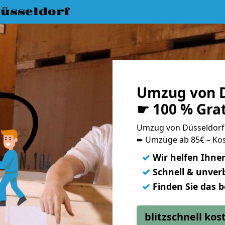
üsseldorf
Umzug von D
☛ 100 % Gra
Umzug von Düsseldorf
➨ Umzüge ab 85€ – Kos
✓
Wir helfen Ihne
✓
Schnell & unverb
✓
Finden Sie das 
blitzschnell ko