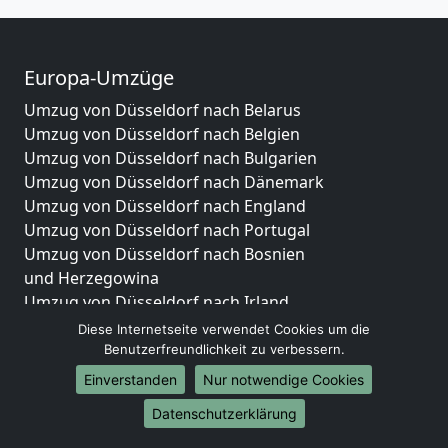
Europa-Umzüge
Umzug von Düsseldorf nach Belarus
Umzug von Düsseldorf nach Belgien
Umzug von Düsseldorf nach Bulgarien
Umzug von Düsseldorf nach Dänemark
Umzug von Düsseldorf nach England
Umzug von Düsseldorf nach Portugal
Umzug von Düsseldorf nach Bosnien
und Herzegowina
Umzug von Düsseldorf nach Irland
Umzug von Düsseldorf nach Lettland
Diese Internetseite verwendet Cookies um die
Umzug von Düsseldorf nach Zypern
Benutzerfreundlichkeit zu verbessern.
Umzug von Düsseldorf nach Kroatien
Einverstanden
Nur notwendige Cookies
Umzug von Düsseldorf nach Estland
Datenschutzerklärung
Umzug von Düsseldorf nach Finnland
Umzug von Düsseldorf nach Frankreich