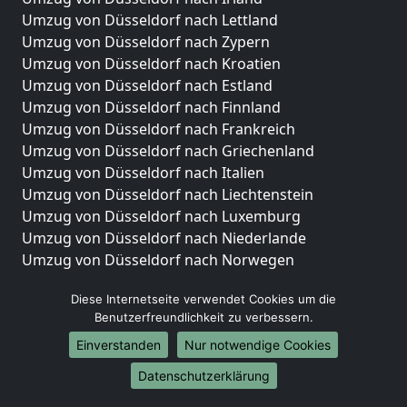
Umzug von Düsseldorf nach Lettland
Umzug von Düsseldorf nach Zypern
Umzug von Düsseldorf nach Kroatien
Umzug von Düsseldorf nach Estland
Umzug von Düsseldorf nach Finnland
Umzug von Düsseldorf nach Frankreich
Umzug von Düsseldorf nach Griechenland
Umzug von Düsseldorf nach Italien
Umzug von Düsseldorf nach Liechtenstein
Umzug von Düsseldorf nach Luxemburg
Umzug von Düsseldorf nach Niederlande
Umzug von Düsseldorf nach Norwegen
Umzüge-Deutschlandweit
Diese Internetseite verwendet Cookies um die
Benutzerfreundlichkeit zu verbessern.
Umzug von Düsseldorf nach Berlin
Umzug von Düsseldorf nach Hamburg
Einverstanden
Nur notwendige Cookies
Umzug von Düsseldorf nach München
Datenschutzerklärung
Umzug von Düsseldorf nach Köln