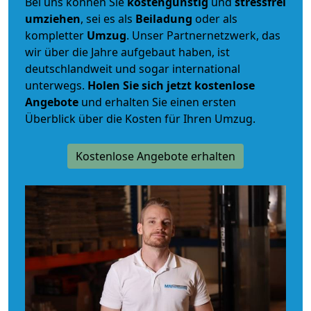
Bei uns können Sie
kostengünstig
und
stressfrei
umziehen
, sei es als
Beiladung
oder als
kompletter
Umzug
. Unser Partnernetzwerk, das
wir über die Jahre aufgebaut haben, ist
deutschlandweit und sogar international
unterwegs.
Holen Sie sich jetzt kostenlose
Angebote
und erhalten Sie einen ersten
Überblick über die Kosten für Ihren Umzug.
Kostenlose Angebote erhalten