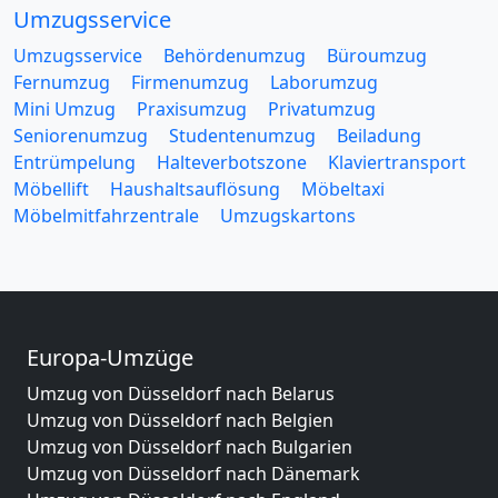
Umzugsservice
Umzugsservice
Behördenumzug
Büroumzug
Fernumzug
Firmenumzug
Laborumzug
Mini Umzug
Praxisumzug
Privatumzug
Seniorenumzug
Studentenumzug
Beiladung
Entrümpelung
Halteverbotszone
Klaviertransport
Möbellift
Haushaltsauflösung
Möbeltaxi
Möbelmitfahrzentrale
Umzugskartons
Europa-Umzüge
Umzug von Düsseldorf nach Belarus
Umzug von Düsseldorf nach Belgien
Umzug von Düsseldorf nach Bulgarien
Umzug von Düsseldorf nach Dänemark