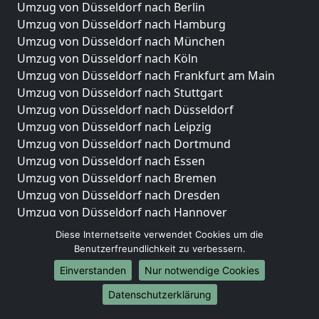
Umzug von Düsseldorf nach Berlin
Umzug von Düsseldorf nach Hamburg
Umzug von Düsseldorf nach München
Umzug von Düsseldorf nach Köln
Umzug von Düsseldorf nach Frankfurt am Main
Umzug von Düsseldorf nach Stuttgart
Umzug von Düsseldorf nach Düsseldorf
Umzug von Düsseldorf nach Leipzig
Umzug von Düsseldorf nach Dortmund
Umzug von Düsseldorf nach Essen
Umzug von Düsseldorf nach Bremen
Umzug von Düsseldorf nach Dresden
Umzug von Düsseldorf nach Hannover
Umzug von Düsseldorf nach Nürnberg
Diese Internetseite verwendet Cookies um die
Umzug von Düsseldorf nach Duisburg
Benutzerfreundlichkeit zu verbessern.
Umzug von Düsseldorf nach Bochum
Einverstanden
Nur notwendige Cookies
Umzug von Düsseldorf nach Wuppertal
Datenschutzerklärung
Umzug von Düsseldorf nach Bielefeld
Umzug von Düsseldorf nach Bonn