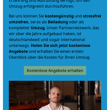
Erfahrung und Ausrüstung verfügt, um den
Umzug erfolgreich durchzuführen.
Bei uns können Sie
kostengünstig
und
stressfrei
umziehen
, sei es als
Beiladung
oder als
kompletter
Umzug
. Unser Partnernetzwerk, das
wir über die Jahre aufgebaut haben, ist
deutschlandweit und sogar international
unterwegs.
Holen Sie sich jetzt kostenlose
Angebote
und erhalten Sie einen ersten
Überblick über die Kosten für Ihren Umzug.
Kostenlose Angebote erhalten