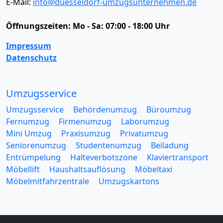
E-Mail:
info@duesseldorf-umzugsunternehmen.de
Öffnungszeiten:
Mo - Sa: 07:00 - 18:00 Uhr
Impressum
Datenschutz
Umzugsservice
Umzugsservice
Behördenumzug
Büroumzug
Fernumzug
Firmenumzug
Laborumzug
Mini Umzug
Praxisumzug
Privatumzug
Seniorenumzug
Studentenumzug
Beiladung
Entrümpelung
Halteverbotszone
Klaviertransport
Möbellift
Haushaltsauflösung
Möbeltaxi
Möbelmitfahrzentrale
Umzugskartons