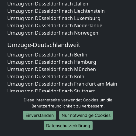
Umzug von Düsseldorf nach Italien
Umzug von Düsseldorf nach Liechtenstein
Umzug von Düsseldorf nach Luxemburg
Umzug von Düsseldorf nach Niederlande
Umzug von Düsseldorf nach Norwegen
Umzüge-Deutschlandweit
Umzug von Düsseldorf nach Berlin
Umzug von Düsseldorf nach Hamburg
Umzug von Düsseldorf nach München
Umzug von Düsseldorf nach Köln
Umzug von Düsseldorf nach Frankfurt am Main
Umzug von Düsseldorf nach Stuttgart
Umzug von Düsseldorf nach Düsseldorf
Diese Internetseite verwendet Cookies um die
Umzug von Düsseldorf nach Leipzig
Benutzerfreundlichkeit zu verbessern.
Umzug von Düsseldorf nach Dortmund
Einverstanden
Nur notwendige Cookies
Umzug von Düsseldorf nach Essen
Datenschutzerklärung
Umzug von Düsseldorf nach Bremen
Umzug von Düsseldorf nach Dresden