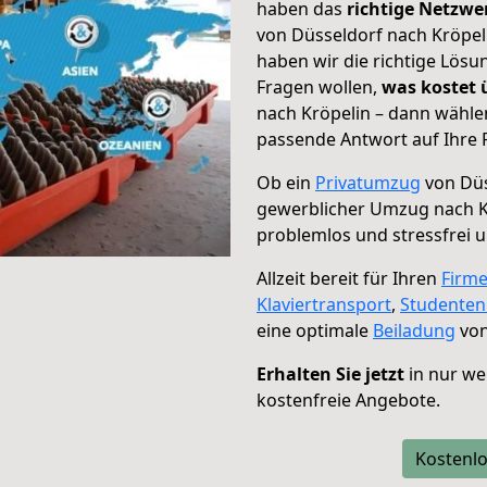
haben das
richtige Netzw
von Düsseldorf nach Kröpeli
haben wir die richtige Lösu
Fragen wollen,
was kostet
nach Kröpelin – dann wählen
passende Antwort auf Ihre 
Ob ein
Privatumzug
von Düs
gewerblicher Umzug nach K
problemlos und stressfrei 
Allzeit bereit für Ihren
Firm
Klaviertransport
,
Studente
eine optimale
Beiladung
von
Erhalten Sie jetzt
in nur we
kostenfreie Angebote.
Kostenlo