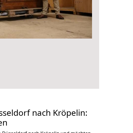
eldorf nach Kröpelin:
en