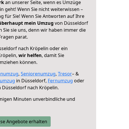
erk
an unserer Seite, wenn es Umzüge
n geht! Wenn Sie nicht weiterwissen –
ng für Sie! Wenn Sie Antworten auf Ihre
 überhaupt mein Umzug
von Düsseldorf
 Sie sie uns, denn wir haben immer die
Fragen parat.
seldorf nach Kröpelin oder ein
röpelin,
wir helfen
, damit Sie
umziehen können.
enumzug
,
Seniorenumzug
,
Tresor
– &
numzug
in Düsseldorf,
Fernumzug
oder
 Düsseldorf nach Kröpelin.
nigen Minuten unverbindliche und
se Angebote erhalten