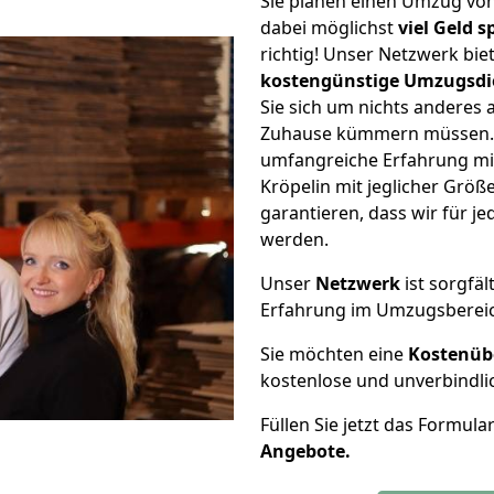
Sie planen einen Umzug vo
dabei möglichst
viel Geld 
richtig! Unser Netzwerk bi
kostengünstige Umzugsdi
Sie sich um nichts anderes 
Zuhause kümmern müssen. W
umfangreiche Erfahrung mi
Kröpelin mit jeglicher Gr
garantieren, dass wir für j
werden.
Unser
Netzwerk
ist sorgfäl
Erfahrung im Umzugsberei
Sie möchten eine
Kostenüb
kostenlose und unverbindli
Füllen Sie jetzt das Formula
Angebote.