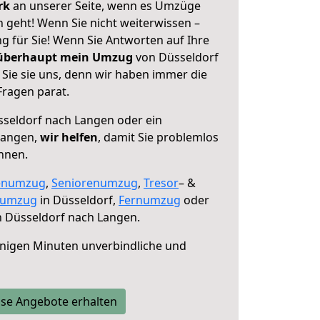
erk
an unserer Seite, wenn es Umzüge
 geht! Wenn Sie nicht weiterwissen –
ng für Sie! Wenn Sie Antworten auf Ihre
 überhaupt mein Umzug
von Düsseldorf
Sie sie uns, denn wir haben immer die
Fragen parat.
seldorf nach Langen oder ein
Langen,
wir helfen
, damit Sie problemlos
nnen.
enumzug
,
Seniorenumzug
,
Tresor
– &
numzug
in Düsseldorf,
Fernumzug
oder
 Düsseldorf nach Langen.
nigen Minuten unverbindliche und
se Angebote erhalten