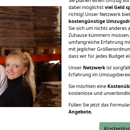
Sie planen einen Umzug vo
dabei möglichst
viel Geld 
richtig! Unser Netzwerk bi
kostengünstige Umzugsdi
Sie sich um nichts anderes 
Zuhause kümmern müssen. W
umfangreiche Erfahrung mi
mit jeglicher Größenordnun
dass wir für jedes Budget 
Unser
Netzwerk
ist sorgfäl
Erfahrung im Umzugsberei
Sie möchten eine
Kostenüb
kostenlose und unverbindli
Füllen Sie jetzt das Formula
Angebote.
Kostenlos