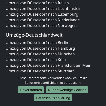
Umzug von Düsseldorf nach Italien
Umzug von Düsseldorf nach Liechtenstein
Umzug von Düsseldorf nach Luxemburg
Umzug von Düsseldorf nach Niederlande
Umzug von Düsseldorf nach Norwegen
Umzüge-Deutschlandweit
Umzug von Düsseldorf nach Berlin
Umzug von Düsseldorf nach Hamburg
Umzug von Düsseldorf nach München
Umzug von Düsseldorf nach Köln
Umzug von Düsseldorf nach Frankfurt am Main
Umzug von Düsseldorf nach Stuttgart
Umzug von Düsseldorf nach Düsseldorf
Diese Internetseite verwendet Cookies um die
Umzug von Düsseldorf nach Leipzig
Benutzerfreundlichkeit zu verbessern.
Umzug von Düsseldorf nach Dortmund
Einverstanden
Nur notwendige Cookies
Umzug von Düsseldorf nach Essen
Datenschutzerklärung
Umzug von Düsseldorf nach Bremen
Umzug von Düsseldorf nach Dresden