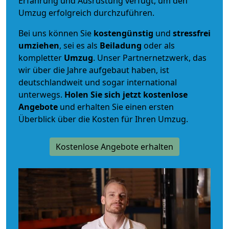
Erfahrung und Ausrüstung verfügt, um den
Umzug erfolgreich durchzuführen.
Bei uns können Sie
kostengünstig
und
stressfrei
umziehen
, sei es als
Beiladung
oder als
kompletter
Umzug
. Unser Partnernetzwerk, das
wir über die Jahre aufgebaut haben, ist
deutschlandweit und sogar international
unterwegs.
Holen Sie sich jetzt kostenlose
Angebote
und erhalten Sie einen ersten
Überblick über die Kosten für Ihren Umzug.
Kostenlose Angebote erhalten