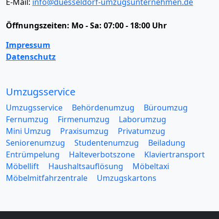
E-Mail:
info@duesseldorf-umzugsunternehmen.de
Öffnungszeiten:
Mo - Sa: 07:00 - 18:00 Uhr
Impressum
Datenschutz
Umzugsservice
Umzugsservice
Behördenumzug
Büroumzug
Fernumzug
Firmenumzug
Laborumzug
Mini Umzug
Praxisumzug
Privatumzug
Seniorenumzug
Studentenumzug
Beiladung
Entrümpelung
Halteverbotszone
Klaviertransport
Möbellift
Haushaltsauflösung
Möbeltaxi
Möbelmitfahrzentrale
Umzugskartons