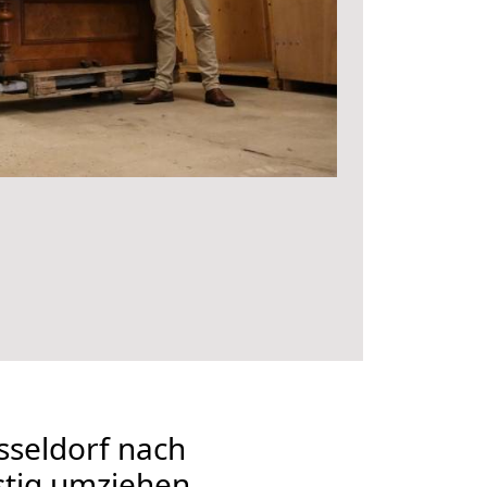
seldorf nach
tig umziehen