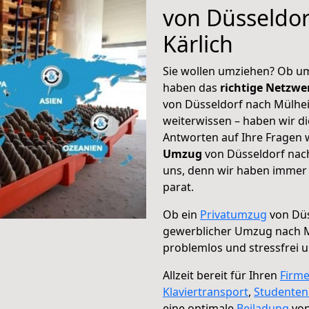
von Düsseldo
Kärlich
Sie wollen umziehen? Ob um
haben das
richtige Netzw
von Düsseldorf nach Mülhei
weiterwissen – haben wir di
Antworten auf Ihre Fragen 
Umzug
von Düsseldorf nach
uns, denn wir haben immer 
parat.
Ob ein
Privatumzug
von Düs
gewerblicher Umzug nach M
problemlos und stressfrei 
Allzeit bereit für Ihren
Firm
Klaviertransport
,
Studente
eine optimale
Beiladung
von