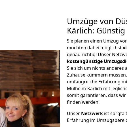
Umzüge von Düs
Kärlich: Günsti
Sie planen einen Umzug vo
möchten dabei möglichst
v
genau richtig! Unser Netzw
kostengünstige Umzugsdi
Sie sich um nichts anderes 
Zuhause kümmern müssen. W
umfangreiche Erfahrung mi
Mülheim-Kärlich mit jegli
somit garantieren, dass wi
finden werden.
Unser
Netzwerk
ist sorgfäl
Erfahrung im Umzugsberei