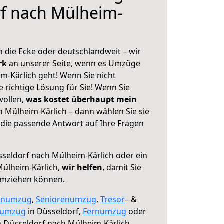
rf nach Mülheim-
 die Ecke oder deutschlandweit – wir
erk
an unserer Seite, wenn es Umzüge
m-Kärlich geht! Wenn Sie nicht
e richtige Lösung für Sie! Wenn Sie
wollen,
was kostet überhaupt mein
 Mülheim-Kärlich – dann wählen Sie sie
die passende Antwort auf Ihre Fragen
seldorf nach Mülheim-Kärlich oder ein
ülheim-Kärlich,
wir helfen
, damit Sie
umziehen können.
enumzug
,
Seniorenumzug
,
Tresor
– &
numzug
in Düsseldorf,
Fernumzug
oder
 Düsseldorf nach Mülheim-Kärlich.