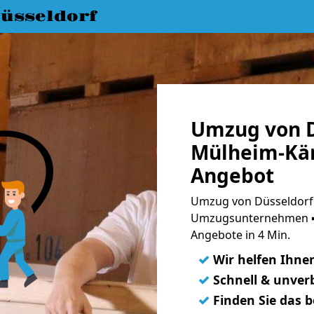
üsseldorf
Umzug von D
Mülheim-Kärl
Angebot
Umzug von Düsseldorf 
Umzugsunternehmen ➨
Angebote in 4 Min.
✓
Wir helfen Ihne
✓
Schnell & unverb
✓
Finden Sie das 