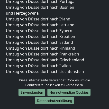
Umzug von Düsseldorf nach Portugal
Umzug von Düsseldorf nach Bosnien
und Herzegowina
Umzug von Düsseldorf nach Irland
Umzug von Düsseldorf nach Lettland
Umzug von Düsseldorf nach Zypern
Umzug von Düsseldorf nach Kroatien
Umzug von Düsseldorf nach Estland
Umzug von Düsseldorf nach Finnland
Umzug von Düsseldorf nach Frankreich
Umzug von Düsseldorf nach Griechenland
Umzug von Düsseldorf nach Italien
Umzug von Düsseldorf nach Liechtenstein
Umzug von Düsseldorf nach Luxemburg
Diese Internetseite verwendet Cookies um die
Umzug von Düsseldorf nach Niederlande
Benutzerfreundlichkeit zu verbessern.
Umzug von Düsseldorf nach Norwegen
Einverstanden
Nur notwendige Cookies
Umzüge-Deutschlandweit
Datenschutzerklärung
Umzug von Düsseldorf nach Berlin