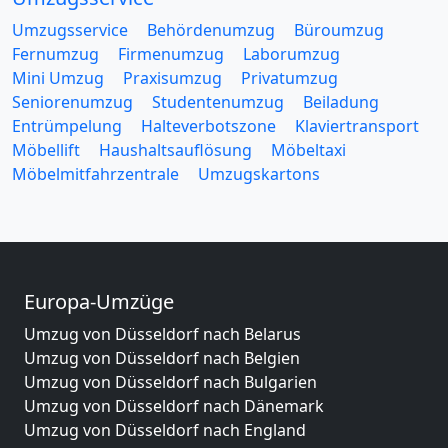
Umzugsservice
Behördenumzug
Büroumzug
Fernumzug
Firmenumzug
Laborumzug
Mini Umzug
Praxisumzug
Privatumzug
Seniorenumzug
Studentenumzug
Beiladung
Entrümpelung
Halteverbotszone
Klaviertransport
Möbellift
Haushaltsauflösung
Möbeltaxi
Möbelmitfahrzentrale
Umzugskartons
Europa-Umzüge
Umzug von Düsseldorf nach Belarus
Umzug von Düsseldorf nach Belgien
Umzug von Düsseldorf nach Bulgarien
Umzug von Düsseldorf nach Dänemark
Umzug von Düsseldorf nach England