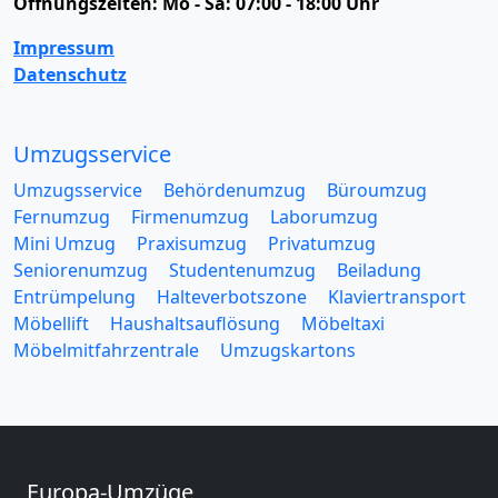
Öffnungszeiten:
Mo - Sa: 07:00 - 18:00 Uhr
Impressum
Datenschutz
Umzugsservice
Umzugsservice
Behördenumzug
Büroumzug
Fernumzug
Firmenumzug
Laborumzug
Mini Umzug
Praxisumzug
Privatumzug
Seniorenumzug
Studentenumzug
Beiladung
Entrümpelung
Halteverbotszone
Klaviertransport
Möbellift
Haushaltsauflösung
Möbeltaxi
Möbelmitfahrzentrale
Umzugskartons
Europa-Umzüge