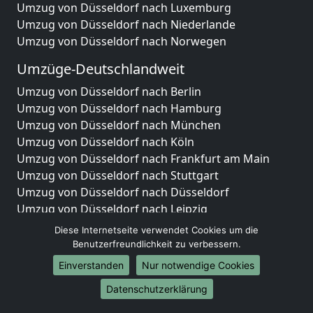
Umzug von Düsseldorf nach Luxemburg
Umzug von Düsseldorf nach Niederlande
Umzug von Düsseldorf nach Norwegen
Umzüge-Deutschlandweit
Umzug von Düsseldorf nach Berlin
Umzug von Düsseldorf nach Hamburg
Umzug von Düsseldorf nach München
Umzug von Düsseldorf nach Köln
Umzug von Düsseldorf nach Frankfurt am Main
Umzug von Düsseldorf nach Stuttgart
Umzug von Düsseldorf nach Düsseldorf
Umzug von Düsseldorf nach Leipzig
Umzug von Düsseldorf nach Dortmund
Diese Internetseite verwendet Cookies um die
Umzug von Düsseldorf nach Essen
Benutzerfreundlichkeit zu verbessern.
Umzug von Düsseldorf nach Bremen
Einverstanden
Nur notwendige Cookies
Umzug von Düsseldorf nach Dresden
Datenschutzerklärung
Umzug von Düsseldorf nach Hannover
Umzug von Düsseldorf nach Nürnberg