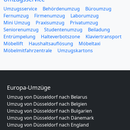
Umzugsservice
Behördenumzug
Büroumzug
Fernumzug
Firmenumzug
Laborumzug
Mini Umzug
Praxisumzug
Privatumzug
Seniorenumzug
Studentenumzug
Beiladung
Entrümpelung
Halteverbotszone
Klaviertransport
Möbellift
Haushaltsauflösung
Möbeltaxi
Möbelmitfahrzentrale
Umzugskartons
Europa-Umzüge
Umzug von Düsseldorf nach Belarus
Umzug von Düsseldorf nach Belgien
Umzug von Düsseldorf nach Bulgarien
Umzug von Düsseldorf nach Dänemark
Umzug von Düsseldorf nach England