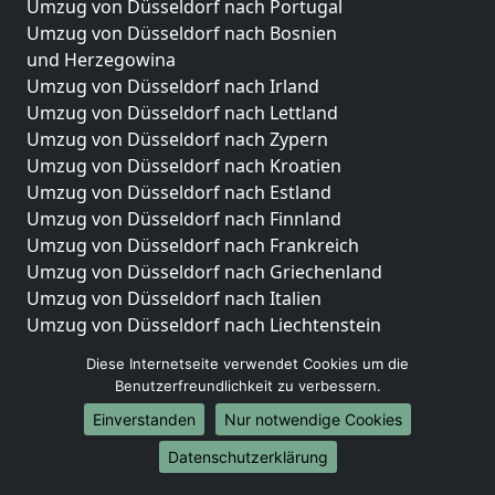
Umzug von Düsseldorf nach Portugal
Umzug von Düsseldorf nach Bosnien
und Herzegowina
Umzug von Düsseldorf nach Irland
Umzug von Düsseldorf nach Lettland
Umzug von Düsseldorf nach Zypern
Umzug von Düsseldorf nach Kroatien
Umzug von Düsseldorf nach Estland
Umzug von Düsseldorf nach Finnland
Umzug von Düsseldorf nach Frankreich
Umzug von Düsseldorf nach Griechenland
Umzug von Düsseldorf nach Italien
Umzug von Düsseldorf nach Liechtenstein
Umzug von Düsseldorf nach Luxemburg
Diese Internetseite verwendet Cookies um die
Umzug von Düsseldorf nach Niederlande
Benutzerfreundlichkeit zu verbessern.
Umzug von Düsseldorf nach Norwegen
Einverstanden
Nur notwendige Cookies
Umzüge-Deutschlandweit
Datenschutzerklärung
Umzug von Düsseldorf nach Berlin