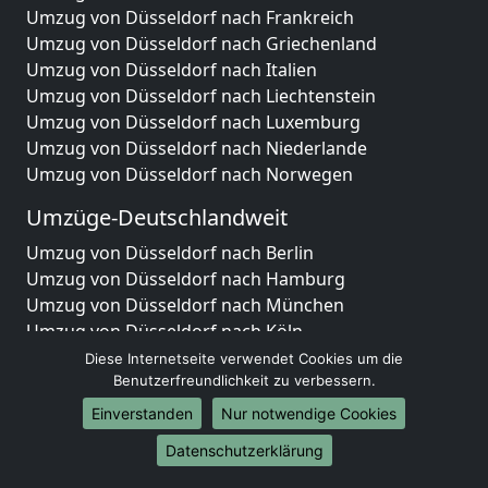
Umzug von Düsseldorf nach Frankreich
Umzug von Düsseldorf nach Griechenland
Umzug von Düsseldorf nach Italien
Umzug von Düsseldorf nach Liechtenstein
Umzug von Düsseldorf nach Luxemburg
Umzug von Düsseldorf nach Niederlande
Umzug von Düsseldorf nach Norwegen
Umzüge-Deutschlandweit
Umzug von Düsseldorf nach Berlin
Umzug von Düsseldorf nach Hamburg
Umzug von Düsseldorf nach München
Umzug von Düsseldorf nach Köln
Umzug von Düsseldorf nach Frankfurt am Main
Diese Internetseite verwendet Cookies um die
Umzug von Düsseldorf nach Stuttgart
Benutzerfreundlichkeit zu verbessern.
Umzug von Düsseldorf nach Düsseldorf
Einverstanden
Nur notwendige Cookies
Umzug von Düsseldorf nach Leipzig
Datenschutzerklärung
Umzug von Düsseldorf nach Dortmund
Umzug von Düsseldorf nach Essen