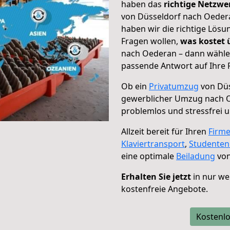
haben das
richtige Netzw
von Düsseldorf nach Oedera
haben wir die richtige Lösu
Fragen wollen,
was kostet
nach Oederan – dann wählen
passende Antwort auf Ihre 
Ob ein
Privatumzug
von Düs
gewerblicher Umzug nach 
problemlos und stressfrei 
Allzeit bereit für Ihren
Firm
Klaviertransport
,
Studente
eine optimale
Beiladung
von
Erhalten Sie jetzt
in nur we
kostenfreie Angebote.
Kostenlo