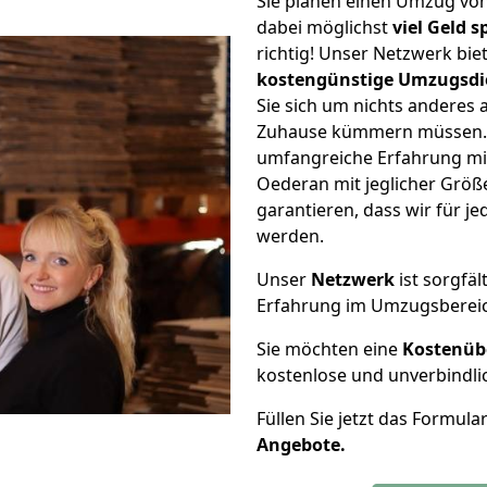
Sie planen einen Umzug vo
dabei möglichst
viel Geld 
richtig! Unser Netzwerk bi
kostengünstige Umzugsdi
Sie sich um nichts anderes 
Zuhause kümmern müssen. W
umfangreiche Erfahrung mi
Oederan mit jeglicher Grö
garantieren, dass wir für j
werden.
Unser
Netzwerk
ist sorgfäl
Erfahrung im Umzugsberei
Sie möchten eine
Kostenüb
kostenlose und unverbindli
Füllen Sie jetzt das Formula
Angebote.