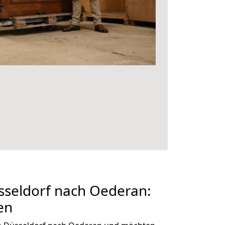
seldorf nach Oederan:
en