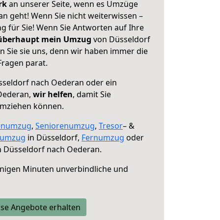
erk
an unserer Seite, wenn es Umzüge
n geht! Wenn Sie nicht weiterwissen –
ng für Sie! Wenn Sie Antworten auf Ihre
 überhaupt mein Umzug
von Düsseldorf
 Sie sie uns, denn wir haben immer die
Fragen parat.
seldorf nach Oederan oder ein
Oederan,
wir helfen
, damit Sie
umziehen können.
enumzug
,
Seniorenumzug
,
Tresor
– &
numzug
in Düsseldorf,
Fernumzug
oder
 Düsseldorf nach Oederan.
nigen Minuten unverbindliche und
se Angebote erhalten