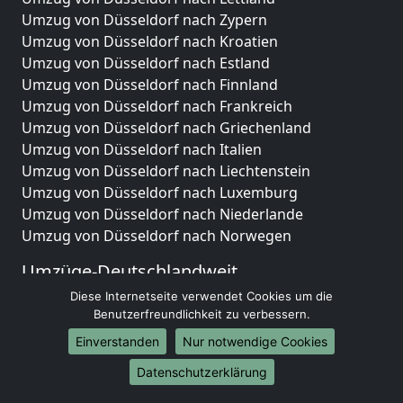
Umzug von Düsseldorf nach Zypern
Umzug von Düsseldorf nach Kroatien
Umzug von Düsseldorf nach Estland
Umzug von Düsseldorf nach Finnland
Umzug von Düsseldorf nach Frankreich
Umzug von Düsseldorf nach Griechenland
Umzug von Düsseldorf nach Italien
Umzug von Düsseldorf nach Liechtenstein
Umzug von Düsseldorf nach Luxemburg
Umzug von Düsseldorf nach Niederlande
Umzug von Düsseldorf nach Norwegen
Umzüge-Deutschlandweit
Diese Internetseite verwendet Cookies um die
Umzug von Düsseldorf nach Berlin
Benutzerfreundlichkeit zu verbessern.
Umzug von Düsseldorf nach Hamburg
Umzug von Düsseldorf nach München
Einverstanden
Nur notwendige Cookies
Umzug von Düsseldorf nach Köln
Datenschutzerklärung
Umzug von Düsseldorf nach Frankfurt am Main