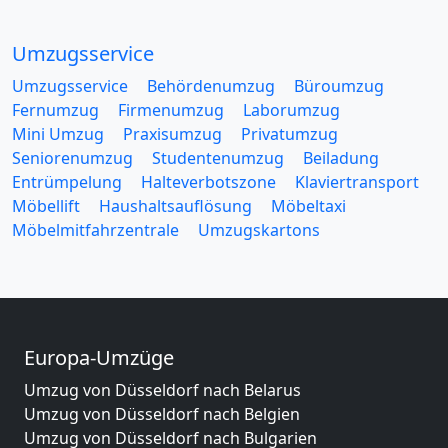
Umzugsservice
Umzugsservice
Behördenumzug
Büroumzug
Fernumzug
Firmenumzug
Laborumzug
Mini Umzug
Praxisumzug
Privatumzug
Seniorenumzug
Studentenumzug
Beiladung
Entrümpelung
Halteverbotszone
Klaviertransport
Möbellift
Haushaltsauflösung
Möbeltaxi
Möbelmitfahrzentrale
Umzugskartons
Europa-Umzüge
Umzug von Düsseldorf nach Belarus
Umzug von Düsseldorf nach Belgien
Umzug von Düsseldorf nach Bulgarien