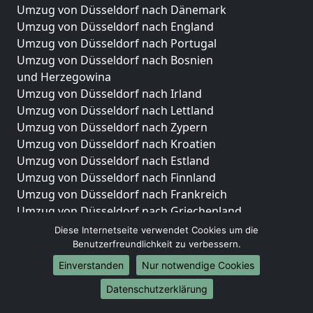
Umzug von Düsseldorf nach Dänemark
Umzug von Düsseldorf nach England
Umzug von Düsseldorf nach Portugal
Umzug von Düsseldorf nach Bosnien
und Herzegowina
Umzug von Düsseldorf nach Irland
Umzug von Düsseldorf nach Lettland
Umzug von Düsseldorf nach Zypern
Umzug von Düsseldorf nach Kroatien
Umzug von Düsseldorf nach Estland
Umzug von Düsseldorf nach Finnland
Umzug von Düsseldorf nach Frankreich
Umzug von Düsseldorf nach Griechenland
Umzug von Düsseldorf nach Italien
Diese Internetseite verwendet Cookies um die
Umzug von Düsseldorf nach Liechtenstein
Benutzerfreundlichkeit zu verbessern.
Umzug von Düsseldorf nach Luxemburg
Einverstanden
Nur notwendige Cookies
Umzug von Düsseldorf nach Niederlande
Datenschutzerklärung
Umzug von Düsseldorf nach Norwegen