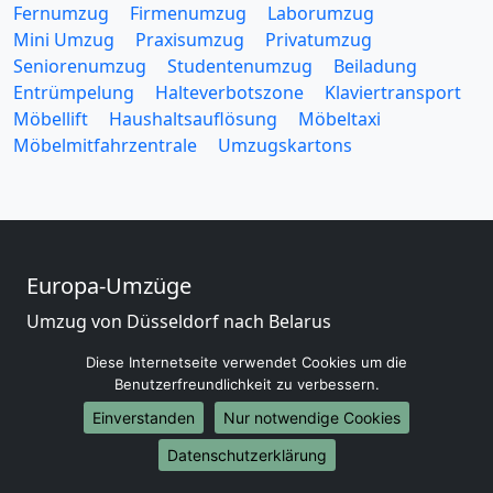
Fernumzug
Firmenumzug
Laborumzug
Mini Umzug
Praxisumzug
Privatumzug
Seniorenumzug
Studentenumzug
Beiladung
Entrümpelung
Halteverbotszone
Klaviertransport
Möbellift
Haushaltsauflösung
Möbeltaxi
Möbelmitfahrzentrale
Umzugskartons
Europa-Umzüge
Umzug von Düsseldorf nach Belarus
Umzug von Düsseldorf nach Belgien
Diese Internetseite verwendet Cookies um die
Umzug von Düsseldorf nach Bulgarien
Benutzerfreundlichkeit zu verbessern.
Umzug von Düsseldorf nach Dänemark
Einverstanden
Nur notwendige Cookies
Umzug von Düsseldorf nach England
Umzug von Düsseldorf nach Portugal
Datenschutzerklärung
Umzug von Düsseldorf nach Bosnien