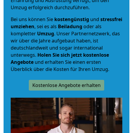
Erfahrung und Ausrüstung verfügt, um den
Umzug erfolgreich durchzuführen.
Bei uns können Sie
kostengünstig
und
stressfrei
umziehen
, sei es als
Beiladung
oder als
kompletter
Umzug
. Unser Partnernetzwerk, das
wir über die Jahre aufgebaut haben, ist
deutschlandweit und sogar international
unterwegs.
Holen Sie sich jetzt kostenlose
Angebote
und erhalten Sie einen ersten
Überblick über die Kosten für Ihren Umzug.
Kostenlose Angebote erhalten