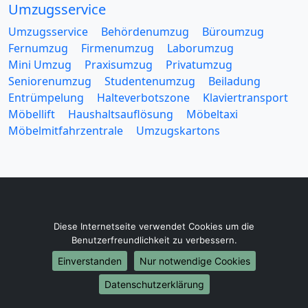
Umzugsservice
Umzugsservice
Behördenumzug
Büroumzug
Fernumzug
Firmenumzug
Laborumzug
Mini Umzug
Praxisumzug
Privatumzug
Seniorenumzug
Studentenumzug
Beiladung
Entrümpelung
Halteverbotszone
Klaviertransport
Möbellift
Haushaltsauflösung
Möbeltaxi
Möbelmitfahrzentrale
Umzugskartons
Europa-Umzüge
Diese Internetseite verwendet Cookies um die
Umzug von Düsseldorf nach Belarus
Benutzerfreundlichkeit zu verbessern.
Umzug von Düsseldorf nach Belgien
Einverstanden
Nur notwendige Cookies
Umzug von Düsseldorf nach Bulgarien
Datenschutzerklärung
Umzug von Düsseldorf nach Dänemark
Umzug von Düsseldorf nach England